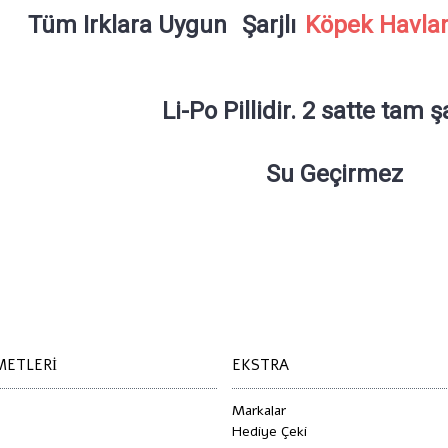
Tüm Irklara Uygun
Şarjlı
Köpek Havla
Li-Po Pillidir. 2 satte tam ş
Su Geçirmez
ı
,
Petainer ss682
,
köpek eğitim tasması
,
havlama önleyici
,
havlama ta
collar
,
anti barking
,
no bark collar
,
petainer
,
şarjlı
,
petshop
METLERI
EKSTRA
Markalar
Hediye Çeki