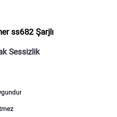
er ss682 Şarjlı
k Sessizlik
ygundur
Etmez