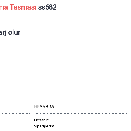
ma Tasması
ss682
arj olur
sması
,
titreşimli tasma
,
şok tasması
,
şoklu tasma
,
elektrikli tasma
,
HESABIM
Hesabım
Siparişlerim