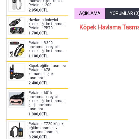
manyetik şarj kablolu
Petainer t200
2.950,00TL
AÇIKLAMA
YORUMLAR (0
Havlama önleyici
köpek eğitim tasması
Köpek Havlama Tasma
Petainer PB70
1.700,00TL
Petainer B300
havlama önleyici
köpek eğitim tasması
1.100,00TL
Köpek eğitim tasması
Petainer 678
kumandalı şok
tasması
2.400,00TL
Petainer 681k
havlama önleyici
köpek eğitim tasması
şarjlı havlama
tasması
1.300,00TL
Petainer T720 köpek
eğitim tasması ve
havlama tasması
3.200,00TL