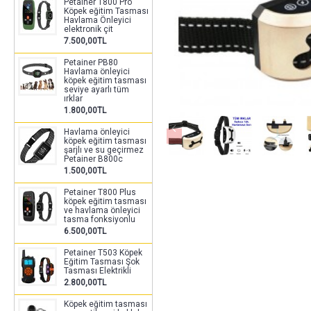
Petainer T800 Pro
Köpek eğitim Tasması
Havlama Önleyici
elektronik çit
7.500,00TL
Petainer PB80
Havlama önleyici
köpek eğitim tasması
seviye ayarlı tüm
ırklar
1.800,00TL
Havlama önleyici
köpek eğitim tasması
şarjlı ve su geçirmez
Petainer B800c
1.500,00TL
Petainer T800 Plus
köpek eğitim tasması
ve havlama önleyici
tasma fonksiyonlu
6.500,00TL
Petainer T503 Köpek
Eğitim Tasması Şok
Tasması Elektrikli
2.800,00TL
Köpek eğitim tasması