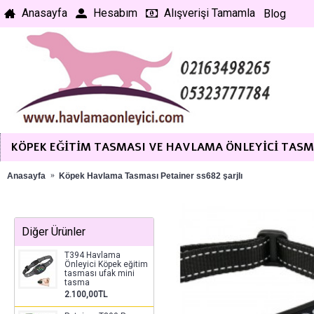
Anasayfa
Hesabım
Alışverişi Tamamla
Blog
KÖPEK EĞITIM TASMASI VE HAVLAMA ÖNLEYICI TAS
Anasayfa
Köpek Havlama Tasması Petainer ss682 şarjlı
Diğer Ürünler
T394 Havlama
Önleyici Köpek eğitim
tasması ufak mini
tasma
2.100,00TL