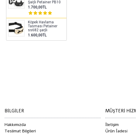
Şarjlı Petainer PB10
1.700,00TL
Köpek Havlama
Tasması Petainer
ss682 şarjlı
1.600,00TL
Etiketler:
Köpek havlama tasmas
küçük ırk havlama tasması
,
bark 
BILGILER
MÜŞTERI HIZ
Hakkımızda
İletişim
Teslimat Bilgileri
Ürün İadesi