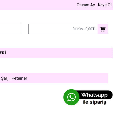
Oturum Aç
Kayıt Ol
0 ürün - 0,00TL
ERI
arjlı Petainer