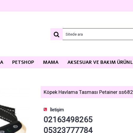
MA
PETSHOP
MAMA
AKSESUAR VE BAKIM ÜRÜNL
Köpek Havlama Tasması Petainer ss682 Ş
İletişim
02163498265
05323777784