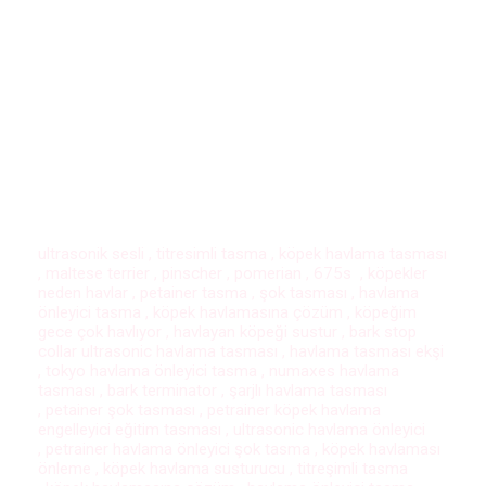
ultrasonik sesli , titresimli tasma , köpek havlama tasması
, maltese terrier , pinscher , pomerian , 675s , köpekler
neden havlar , petainer tasma , şok tasması , havlama
önleyici tasma , köpek havlamasına çözüm , köpeğim
gece çok havlıyor , havlayan köpeği sustur , bark stop
collar ultrasonic havlama tasması , havlama tasması ekşi
, tokyo havlama önleyici tasma , numaxes havlama
tasması , bark terminator , şarjlı havlama tasması
, petainer şok tasması , petrainer köpek havlama
engelleyici eğitim tasması , ultrasonic havlama önleyici
, petrainer havlama önleyici şok tasma , köpek havlaması
önleme , köpek havlama susturucu , titreşimli tasma