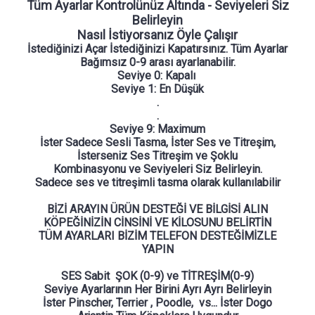
Tüm Ayarlar Kontrolünüz Altında - Seviyeleri Siz
Belirleyin
Nasıl İstiyorsanız Öyle Çalışır
İstediğinizi Açar İstediğinizi Kapatırsınız. Tüm Ayarlar
Bağımsız 0-9 arası ayarlanabilir.
Seviye 0: Kapalı
Seviye 1: En Düşük
.
.
Seviye 9: Maximum
İster Sadece Sesli Tasma, İster Ses ve Titreşim,
İsterseniz Ses Titreşim ve Şoklu
Kombinasyonu ve Seviyeleri Siz Belirleyin.
Sadece ses ve titreşimli tasma olarak kullanılabilir
BİZİ ARAYIN ÜRÜN DESTEĞİ VE BİLGİSİ ALIN
KÖPEĞİNİZİN CİNSİNİ VE KİLOSUNU BELİRTİN
TÜM AYARLARI BİZİM TELEFON DESTEĞİMİZLE
YAPIN
SES Sabit ŞOK (0-9) ve TİTREŞİM(0-9)
Seviye Ayarlarının Her Birini Ayrı Ayrı Belirleyin
İster Pinscher, Terrier , Poodle, vs... İster Dogo