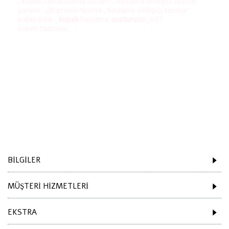
, köpek havlamasına çözüm , havlama önleyici tasma
yorum , ultrasonic tasma , havlama önleyici tasma
kullananlar
,
köpek
havlama
susturucu
,
n11
köpek tasması
,
Etiketler:
havlama tasması
,
Petainer pb10
,
Petainer tasma
,
şok tasması
,
elektrikli tasma
,
titreşimli tasma
,
köpek sesini kesen tasma
,
bark collar
,
anti bark
,
no barking
,
Önleyici
,
eğitim
,
Şarjlı
,
petainer
,
petshop
BILGILER
MÜŞTERI HIZMETLERI
EKSTRA