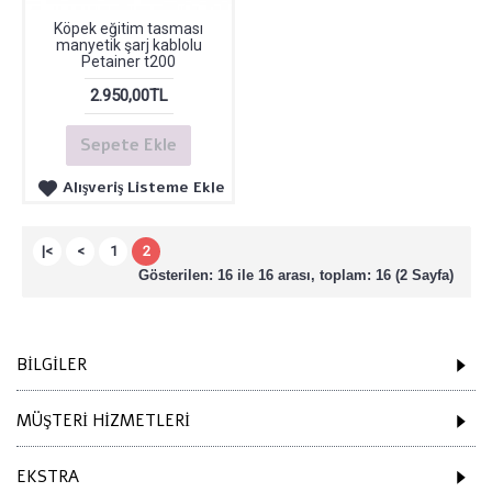
Köpek eğitim tasması
manyetik şarj kablolu
Petainer t200
2.950,00TL
Sepete Ekle
Alışveriş Listeme Ekle
|<
<
1
2
Gösterilen: 16 ile 16 arası, toplam: 16 (2 Sayfa)
BILGILER
MÜŞTERI HIZMETLERI
EKSTRA