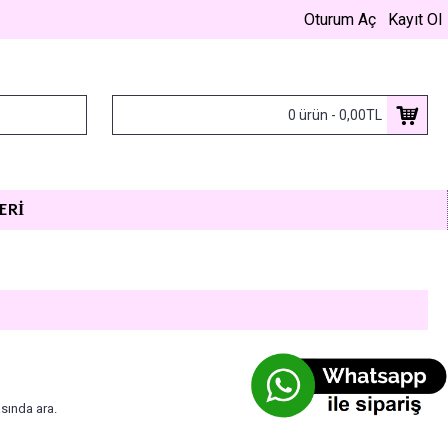
Oturum Aç
Kayıt Ol
0 ürün - 0,00TL
ERI
sında ara.