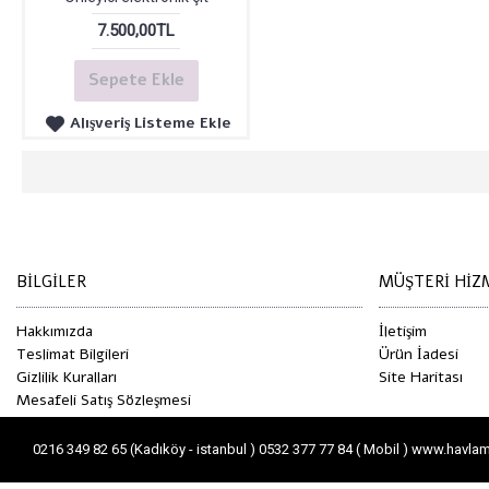
7.500,00TL
Sepete Ekle
Alışveriş Listeme Ekle
BILGILER
MÜŞTERI HIZ
Hakkımızda
İletişim
Teslimat Bilgileri
Ürün İadesi
Gizlilik Kuralları
Site Haritası
Mesafeli Satış Sözleşmesi
0216 349 82 65 (Kadıköy - istanbul ) 0532 377 77 84 ( Mobil ) www.hav