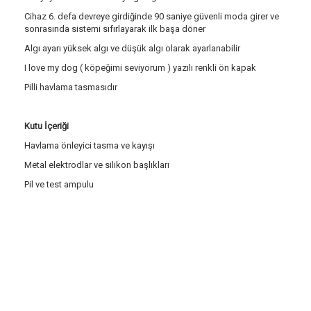
Cihaz 6. defa devreye girdiğinde 90 saniye güvenli moda girer ve
sonrasında sistemi sıfırlayarak ilk başa döner
Algı ayarı yüksek algı ve düşük algı olarak ayarlanabilir
I love my dog ( köpeğimi seviyorum ) yazılı renkli ön kapak
Pilli havlama tasmasıdır
Kutu İçeriği
Havlama önleyici tasma ve kayışı
Metal elektrodlar ve silikon başlıkları
Pil ve test ampulu
Etiketler:
Petainer B300 havlama önleyici köpek eğitim tasması
,
b300
,
petainer
,
pet shop
,
havlama onleyen tasma ve kopek egitim tasmalari
,
havlama tasması
,
havlama tasmasi
,
havlama önleyici
,
havlama onleyici
,
havlama önleyici tasma
,