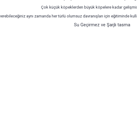
Çok küçük köpeklerden büyük köpelere kadar gelişmiş 
verebileceğiniz aynı zamanda her türlü olumsuz davranışları için eğitiminde kulla
Su Geçirmez ve Şarjlı tasma
,
köpek
,
eğitim
,
tasması
,
Şarjlı
,
petainer
,
686
,
petshop