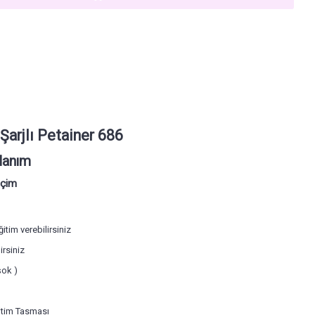
arjlı Petainer 686
llanım
eçim
tim verebilirsiniz
irsiniz
şok )
ğitim Tasması