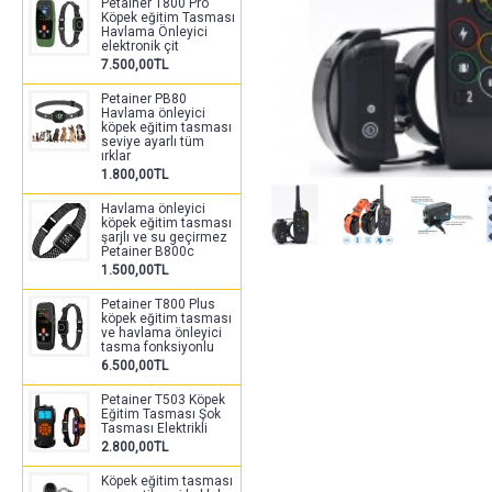
Petainer T800 Pro
Köpek eğitim Tasması
Havlama Önleyici
elektronik çit
7.500,00TL
Petainer PB80
Havlama önleyici
köpek eğitim tasması
seviye ayarlı tüm
ırklar
1.800,00TL
Havlama önleyici
köpek eğitim tasması
şarjlı ve su geçirmez
Petainer B800c
1.500,00TL
Petainer T800 Plus
köpek eğitim tasması
ve havlama önleyici
tasma fonksiyonlu
6.500,00TL
Petainer T503 Köpek
Eğitim Tasması Şok
Tasması Elektrikli
2.800,00TL
Köpek eğitim tasması