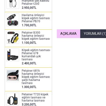
manyetik şarj kablolu
Petainer t200
2.950,00TL
Havlama önleyici
köpek eğitim tasması
Petainer PB70
1.700,00TL
Petainer B300
AÇIKLAMA
YORUMLAR (1
havlama önleyici
köpek eğitim tasması
1.100,00TL
Köpek eğitim tasması
Petainer 678
kumandalı şok
tasması
2.400,00TL
Petainer 681k
havlama önleyici
köpek eğitim tasması
şarjlı havlama
tasması
1.300,00TL
Petainer T720 köpek
eğitim tasması ve
havlama tasması
3.200,00TL