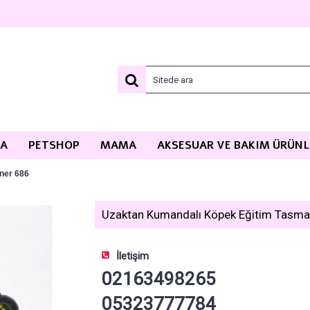
MA
PETSHOP
MAMA
AKSESUAR VE BAKIM ÜRÜNL
ner 686
Uzaktan Kumandalı Köpek Eğitim Tasması
İletişim
02163498265
05323777784