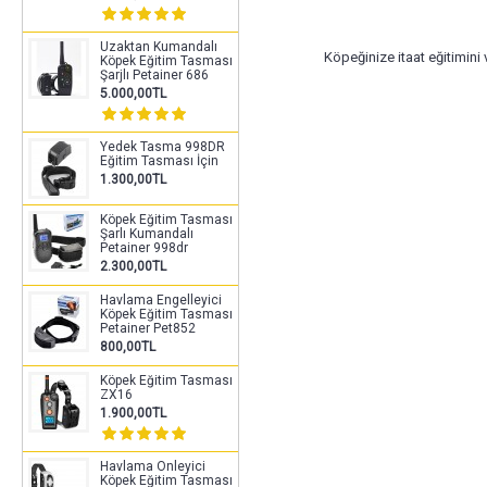
Uzaktan Kumandalı
Köpeğinize itaat eğitimini 
Köpek Eğitim Tasması
Şarjlı Petainer 686
5.000,00TL
Yedek Tasma 998DR
Etiketler:
uzaktan
,
kumandalı
Eğitim Tasması İçin
1.300,00TL
Köpek Eğitim Tasması
Şarlı Kumandalı
Petainer 998dr
2.300,00TL
Havlama Engelleyici
Köpek Eğitim Tasması
Petainer Pet852
800,00TL
Köpek Eğitim Tasması
ZX16
1.900,00TL
Havlama Önleyici
Köpek Eğitim Tasması