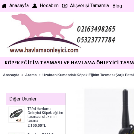
Anasayfa
Hesabım
Alışverişi Tamamla
Blog
KÖPEK EĞITIM TASMASI VE HAVLAMA ÖNLEYICI TAS
Anasayfa
Arama
Uzaktan Kumandalı Köpek Eğitim Tasması Şarjlı Petai
Diğer Ürünler
T394 Havlama
Önleyici Köpek eğitim
tasması ufak mini
tasma
2.100,00TL