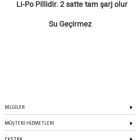
Li-Po Pillidir. 2 satte tam şarj olur
Su Geçirmez
Etiketler:
Köpek havlama tasması
,
Petainer ss682
,
köpek eğitim tasması
,
havlama önleyici
,
havlama tasması
,
titreşimli tasma
,
şok tasması
,
şoklu tasma
,
elektrikli tasma
,
küçük ırk havlama tasması
,
bark collar
,
anti barking
,
no bark collar
,
petainer
,
şarjlı
,
petshop
BILGILER
MÜŞTERI HIZMETLERI
EKSTRA