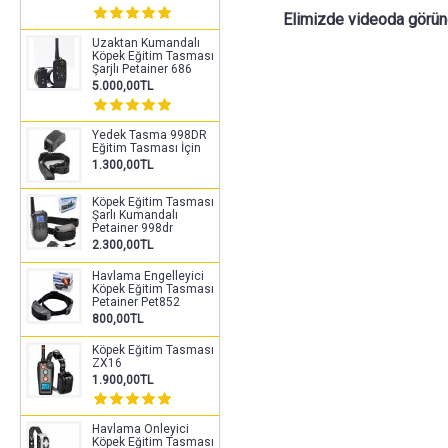
Elimizde videoda görüne
Uzaktan Kumandalı
Köpek Eğitim Tasması
Şarjlı Petainer 686
5.000,00TL
Yedek Tasma 998DR
Eğitim Tasması İçin
1.300,00TL
Köpek Eğitim Tasması
Şarlı Kumandalı
Petainer 998dr
2.300,00TL
Havlama Engelleyici
Köpek Eğitim Tasması
Petainer Pet852
800,00TL
Köpek Eğitim Tasması
ZX16
1.900,00TL
Havlama Önleyici
Köpek Eğitim Tasması