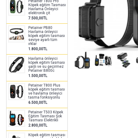
Petainer T800 Pro
Köpek eğitim Tasması
Havlama Önleyici
elektronik çit
7.500,00TL
Petainer PB80
Havlama önleyici
köpek eğitim tasması
seviye ayarlı tüm
ırklar
1.800,00TL
Havlama önleyici
köpek eğitim tasması
şarjlı ve su geçirmez
Petainer B800c
1.500,00TL
Petainer T800 Plus
köpek eğitim tasması
ve havlama önleyici
tasma fonksiyonlu
6.500,00TL
Petainer T503 Köpek
Eğitim Tasması Şok
Tasması Elektrikli
2.800,00TL
Köpek eğitim tasması