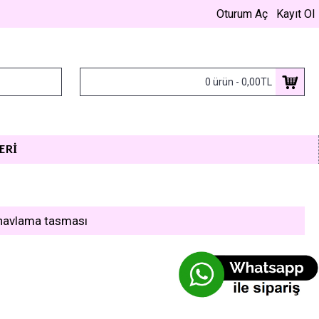
Oturum Aç
Kayıt Ol
0 ürün - 0,00TL
ERI
 havlama tasması