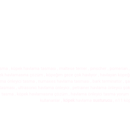
i tasma , köpek havlama tasması , maltese terrier , pinscher , pomerian
ek havlamasına çözüm , köpeğim gece çok havlıyor , havlayan köpeği 
ama önleyici tasma , numaxes havlama tasması , bark terminator , şar
 tasması , ultrasonic havlama önleyici , petrainer havlama önleyici 
mli tasma , köpek havlamasına çözüm , havlama önleyici tasma yorum 
kullananlar
,
köpek
havlama
susturucu
,
n11 kö
ek
,
eğitim
,
tasması
,
havlama
,
petshop