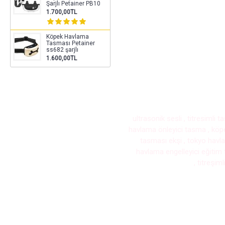
Şarjlı Petainer PB10
1.700,00TL
Köpek Havlama
Tasması Petainer
ss682 şarjlı
1.600,00TL
ultrasonik sesli , titresiml
havlama önleyici tasma , köp
tasması ekşi , tokyo havl
havlama engelleyici eğitim
, titreşi
Etiketler:
petainer
,
t720
,
köp