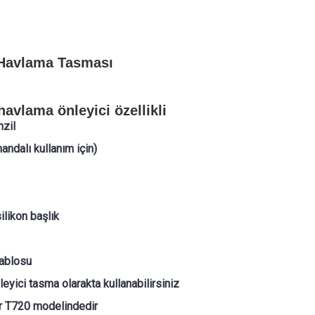
 Havlama Tasması
avlama önleyici özellikli
nzil
andalı kullanım için)
ilikon başlık
kablosu
yici tasma olarakta kullanabilirsiniz
ner T720 modelindedir