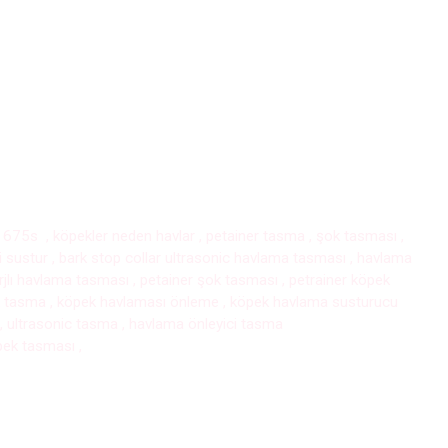
 , 675s , köpekler neden havlar , petainer tasma , şok tasması ,
sustur , bark stop collar ultrasonic havlama tasması , havlama
jlı havlama tasması , petainer şok tasması , petrainer köpek
şok tasma , köpek havlaması önleme , köpek havlama susturucu
, ultrasonic tasma , havlama önleyici tasma
pek tasması
,