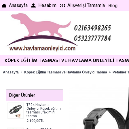
Anasayfa
Hesabım
Alışverişi Tamamla
Blog
KÖPEK EĞITIM TASMASI VE HAVLAMA ÖNLEYICI TAS
Anasayfa
Köpek Eğitim Tasması ve Havlama Önleyici Tasma
Petainer 
Diğer Ürünler
T394 Havlama
Önleyici Köpek eğitim
tasması ufak mini
tasma
2.100,00TL