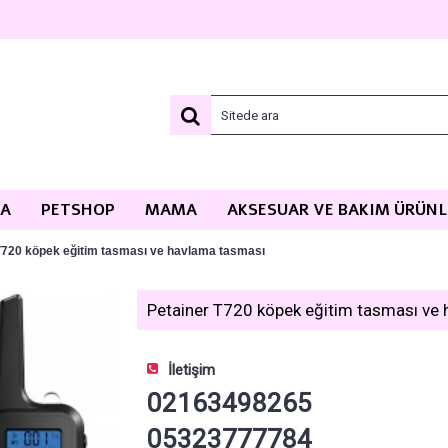
MA
PETSHOP
MAMA
AKSESUAR VE BAKIM ÜRÜNL
T720 köpek eğitim tasması ve havlama tasması
Petainer T720 köpek eğitim tasması ve
İletişim
02163498265
05323777784