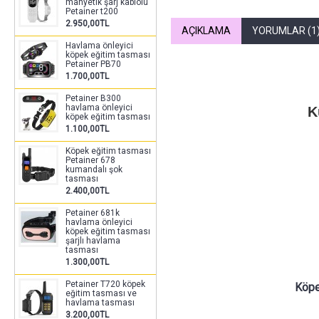
manyetik şarj kablolu
Petainer t200
2.950,00TL
AÇIKLAMA
YORUMLAR (1
Havlama önleyici
köpek eğitim tasması
Petainer PB70
1.700,00TL
Petainer B300
havlama önleyici
K
köpek eğitim tasması
1.100,00TL
Köpek eğitim tasması
Petainer 678
kumandalı şok
tasması
2.400,00TL
Petainer 681k
havlama önleyici
köpek eğitim tasması
şarjlı havlama
tasması
1.300,00TL
Petainer T720 köpek
Köpe
eğitim tasması ve
havlama tasması
3.200,00TL